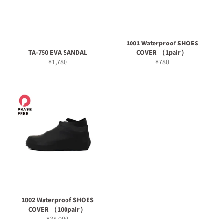
1001 Waterproof SHOES
TA-750 EVA SANDAL
COVER （1pair）
通
通
¥1,780
¥780
常
常
価
価
格
格
1002 Waterproof SHOES
COVER （100pair）
通