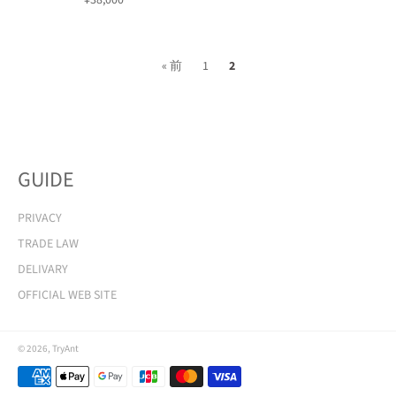
¥38,000
常
価
格
« 前
1
2
GUIDE
PRIVACY
TRADE LAW
DELIVARY
OFFICIAL WEB SITE
© 2026,
TryAnt
決
済