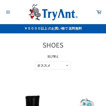
コ
ン
テ
カ
ー
ン
サ
ト
イ
ツ
ト
に
メ
￥５０００以上 のお買い物で 送料無料
ス
ニ
ュ
キ
ー
ッ
プ
SHOES
す
る
並び替え