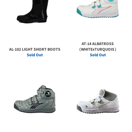
AT-14 ALBATROSS
AL-102 LIGHT SHORT BOOTS
（WHITExTURQUOIS）
Sold Out
Sold Out