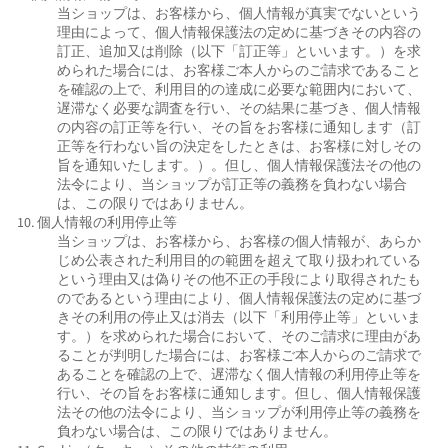
当ショップは、お客様から、個人情報が真実でないという
理由によって、個人情報保護法の定めに基づきその内容の
訂正、追加又は削除（以下「訂正等」といいます。）を求
められた場合には、お客様ご本人からのご請求であること
を確認の上で、利用目的の達成に必要な範囲内において、
遅滞なく必要な調査を行い、その結果に基づき、個人情報
の内容の訂正等を行い、その旨をお客様に通知します（訂
正等を行わない旨の決定をしたときは、お客様に対しその
旨を通知いたします。）。但し、個人情報保護法その他の
法令により、当ショップが訂正等の義務を負わない場合
は、この限りではありません。
10. 個人情報の利用停止等
当ショップは、お客様から、お客様の個人情報が、あらか
じめ公表された利用目的の範囲を超えて取り扱われている
という理由又は偽りその他不正の手段により取得されたも
のであるという理由により、個人情報保護法の定めに基づ
きその利用の停止又は消去（以下「利用停止等」といいま
す。）を求められた場合において、そのご請求に理由があ
ることが判明した場合には、お客様ご本人からのご請求で
あることを確認の上で、遅滞なく個人情報の利用停止等を
行い、その旨をお客様に通知します。但し、個人情報保護
法その他の法令により、当ショップが利用停止等の義務を
負わない場合は、この限りではありません。