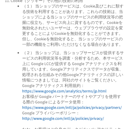
11. Cookie（クッキー）その他の技術の利用
（１） 当ショップのサービスは、Cookie及びこれに類す
る技術を利用することがあります。これらの技術は、当
ショップによる当ショップのサービスの利用状況等の把
握に役立ち、サービス向上に資するものです。Cookieを
無効化されたいユーザーは、ウェブブラウザの設定を変
更することによりCookieを無効化することができます。
但し、Cookieを無効化すると、当ショップのサービスの
一部の機能をご利用いただけなくなる場合があります。
（２） 当ショップは、当ショップサービスが提供するサ
ービスの利用状況等を調査・分析するため、本サービス
上に Google LCCが提供する Google アナリティクスを利
用しています。Googleアナリティクスでデータが収集、
処理される仕組みその他Googleアナリティクスの詳しい
情報につきましては、同社のサイトをご覧ください。
Google アナリティクス 利用規約：
https://www.google.com/analytics/terms/jp.html
お客様が Google パートナーのサイトやアプリを使用す
る際の Google によるデータ使用：
https://www.google.com/intl/ja/policies/privacy/partners/
Google プライバシーポリシー：
http://www.google.com/intl/ja/policies/privacy/