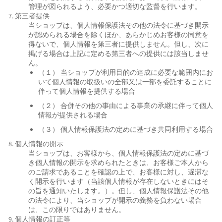
管理が図られるよう、必要かつ適切な監督を行います。
7. 第三者提供
当ショップは、個人情報保護法その他の法令に基づき開示
が認められる場合を除くほか、あらかじめお客様の同意を
得ないで、個人情報を第三者に提供しません。但し、次に
掲げる場合は上記に定める第三者への提供には該当しませ
ん。
（１） 当ショップが利用目的の達成に必要な範囲内にお
いて個人情報の取扱いの全部又は一部を委託することに
伴って個人情報を提供する場合
（２） 合併その他の事由による事業の承継に伴って個人
情報が提供される場合
（３） 個人情報保護法の定めに基づき共同利用する場合
8. 個人情報の開示
当ショップは、お客様から、個人情報保護法の定めに基づ
き個人情報の開示を求められたときは、お客様ご本人から
のご請求であることを確認の上で、お客様に対し、遅滞な
く開示を行います（当該個人情報が存在しないときにはそ
の旨を通知いたします。）。但し、個人情報保護法その他
の法令により、当ショップが開示の義務を負わない場合
は、この限りではありません。
9. 個人情報の訂正等