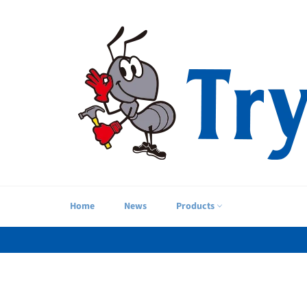
コ
ン
テ
ン
ツ
に
ス
キ
ッ
プ
す
る
Home
News
Products