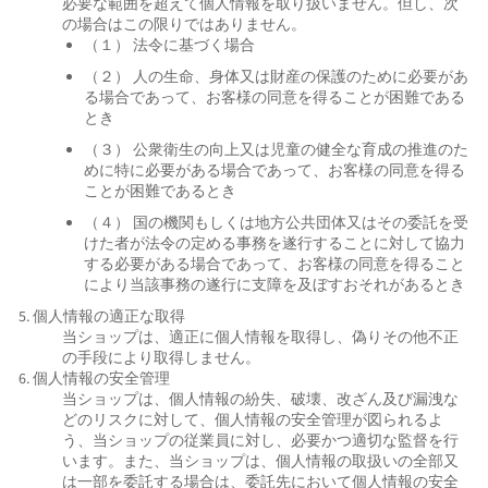
必要な範囲を超えて個人情報を取り扱いません。但し、次
の場合はこの限りではありません。
（１） 法令に基づく場合
（２） 人の生命、身体又は財産の保護のために必要があ
る場合であって、お客様の同意を得ることが困難である
とき
（３） 公衆衛生の向上又は児童の健全な育成の推進のた
めに特に必要がある場合であって、お客様の同意を得る
ことが困難であるとき
（４） 国の機関もしくは地方公共団体又はその委託を受
けた者が法令の定める事務を遂行することに対して協力
する必要がある場合であって、お客様の同意を得ること
により当該事務の遂行に支障を及ぼすおそれがあるとき
5. 個人情報の適正な取得
当ショップは、適正に個人情報を取得し、偽りその他不正
の手段により取得しません。
6. 個人情報の安全管理
当ショップは、個人情報の紛失、破壊、改ざん及び漏洩な
どのリスクに対して、個人情報の安全管理が図られるよ
う、当ショップの従業員に対し、必要かつ適切な監督を行
います。また、当ショップは、個人情報の取扱いの全部又
は一部を委託する場合は、委託先において個人情報の安全