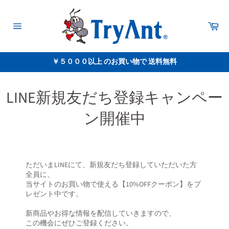
コ
ン
テ
カ
ー
ン
サ
ト
イ
ツ
ト
に
メ
￥５０００以上 のお買い物で 送料無料
ス
ニ
ュ
キ
ー
ッ
プ
LINE新規友だち登録キャンペー
す
る
ン開催中
ただいまLINEにて、新規友だち登録していただいた方
全員に、
当サイトのお買い物で使える【10%OFFクーポン】をプ
レゼント中です。
新商品やお得な情報を配信していきますので、
この機会にぜひご登録ください。