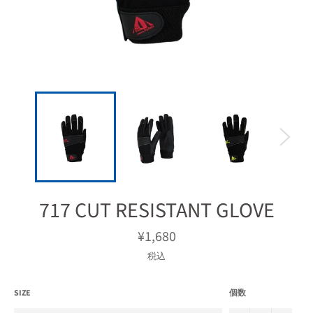
717 CUT RESISTANT GLOVE
通
¥1,680
常
価
税込
格
SIZE
個数