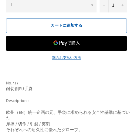
−
+
カートに追加する
別のお支払い方法
No.717
耐切創PU手袋
Description :
欧州（EN）統一企画の元、手袋に求められる安全性基準に基づい
た
摩擦 / 切作 / 引裂 / 突刺
それぞれへの耐久性に優れたグローブ。