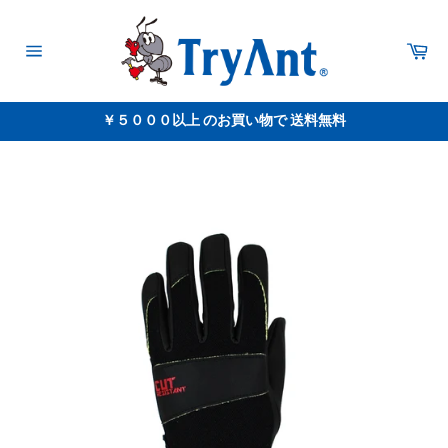
コ
ン
テ
カ
ー
ン
サ
ト
イ
ツ
ト
に
メ
￥５０００以上 のお買い物で 送料無料
ス
ニ
ュ
キ
ー
ッ
プ
す
る